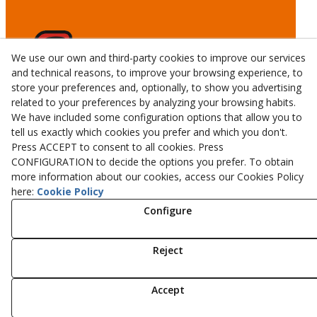
We use our own and third-party cookies to improve our services
and technical reasons, to improve your browsing experience, to
store your preferences and, optionally, to show you advertising
related to your preferences by analyzing your browsing habits.
We have included some configuration options that allow you to
tell us exactly which cookies you prefer and which you don't.
Press ACCEPT to consent to all cookies. Press
CONFIGURATION to decide the options you prefer. To obtain
more information about our cookies, access our Cookies Policy
© 08/2026 CALMET GERMANS TALLERS I SERVEIS, S.L.U.
here:
Cookie Policy
- All rights reserved.
Configure
Aviso Legal
Política Privacidad
Reject
Política Cookies
Accept