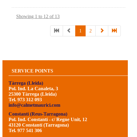
Showing 1 to 12 of 13
1
2
SERVICE POINTS
Tàrrega (Lleida)
Pol. Ind. La Canaleta, 3
25300 Tàrrega (Lleida)
Tel. 973 312 093
info@calmetmaurici.com
Constantí (Reus-Tarragona)
Pol. Ind. Constantí - c/ Regne Unit, 12
43120 Constantí (Tarragona)
Tel. 977 541 306