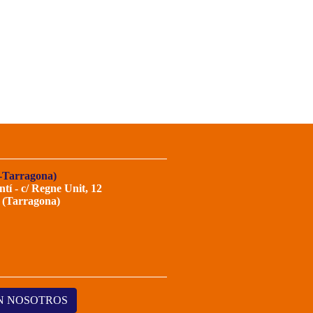
-Tarragona)
ntí - c/ Regne Unit, 12
 (Tarragona)
N NOSOTROS