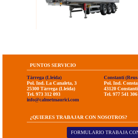
PUNTOS SERVICIO
Tàrrega (Lleida)
Constantí (Reus
Pol. Ind. La Canaleta, 3
Pol. Ind. Consta
25300 Tàrrega (Lleida)
43120 Constantí
Tel. 973 312 093
Tel. 977 541 306
info@calmetmaurici.com
¿QUIERES TRABAJAR CON NOSOTROS?
FORMULARIO TRABAJA CO