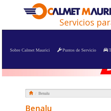
Servicios pa
Sobre Calmet Maurici
Puntos de Servicio
T
Benalu
Benalu