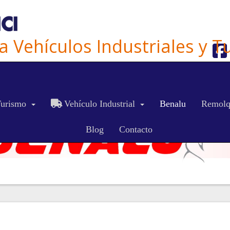
ra Vehículos Industriales y 
ES
CA
EN
urismo
Vehículo Industrial
Benalu
Remolq
Blog
Contacto