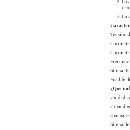
La a
mani
La 
Caracteri
Tensión 
Corriente
Corriente
Frecuenci
Sirena: 
Fusible d
¿Qué incl
Unidad ce
2 mandos 
3 sensore
Sirena de