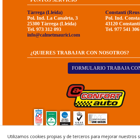
Tàrrega (Lleida)
Constantí (Reus
Pol. Ind. La Canaleta, 3
Pol. Ind. Consta
25300 Tàrrega (Lleida)
43120 Constantí
Tel. 973 312 093
Tel. 977 541 306
info@calmetmaurici.com
¿QUIERES TRABAJAR CON NOSOTROS?
FORMULARIO TRABAJA CO
Utilizamos cookies propias y de terceros para mejorar nuestros s