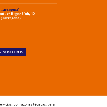
-Tarragona)
ntí - c/ Regne Unit, 12
 (Tarragona)
N NOSOTROS
ervicios, por razones técnicas, para