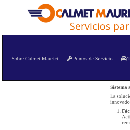
Servicios pa
Safety Fuel
Sobre Calmet Maurici
Puntos de Servicio
T
SAFETY
Sistema 
La soluci
innovador
Fác
Act
rem