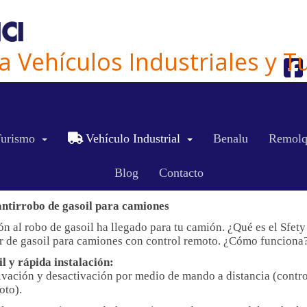
ra Vehículos Industriales y 
ES
CA
EN
urismo
Vehículo Industrial
Benalu
Remolq
Blog
Contacto
 FUEL: PROTEGE TU CAMIÓN Y TU GASOIL
antirrobo de gasoil para camiones
ón al robo de gasoil ha llegado para tu camión. ¿Qué es el Sfet
 de gasoil para camiones con control remoto. ¿Cómo funciona
il y rápida instalación:
ivación y desactivación por medio de mando a distancia (contro
oto).