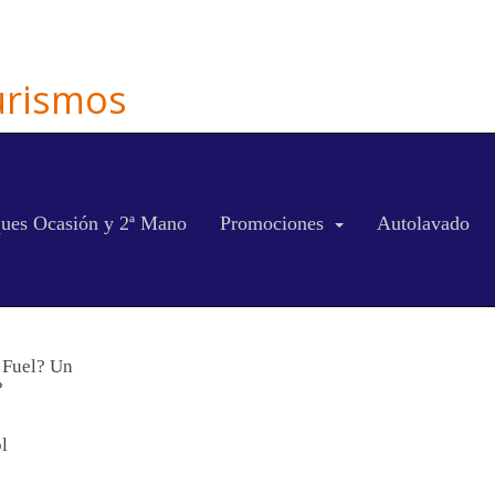
Turismos
ues Ocasión y 2ª Mano
Promociones
Autolavado
y Fuel? Un
?
l