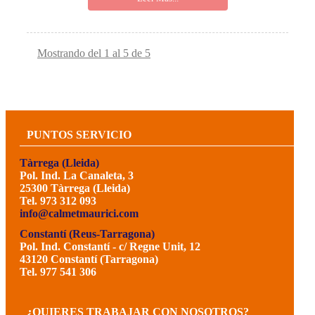
Mostrando del 1 al 5 de 5
PUNTOS SERVICIO
Tàrrega (Lleida)
Pol. Ind. La Canaleta, 3
25300 Tàrrega (Lleida)
Tel. 973 312 093
info@calmetmaurici.com
Constantí (Reus-Tarragona)
Pol. Ind. Constantí - c/ Regne Unit, 12
43120 Constantí (Tarragona)
Tel. 977 541 306
¿QUIERES TRABAJAR CON NOSOTROS?