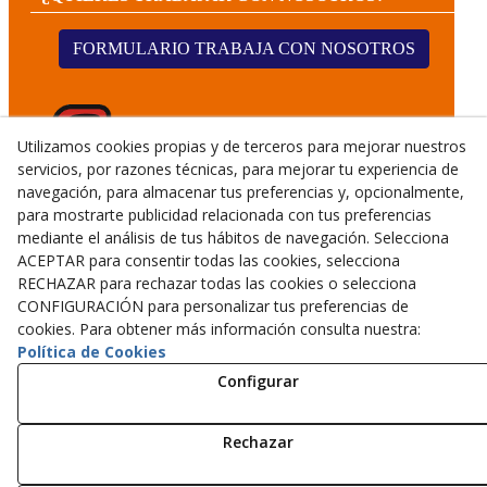
FORMULARIO TRABAJA CON NOSOTROS
Utilizamos cookies propias y de terceros para mejorar nuestros
servicios, por razones técnicas, para mejorar tu experiencia de
navegación, para almacenar tus preferencias y, opcionalmente,
para mostrarte publicidad relacionada con tus preferencias
mediante el análisis de tus hábitos de navegación. Selecciona
ACEPTAR para consentir todas las cookies, selecciona
RECHAZAR para rechazar todas las cookies o selecciona
CONFIGURACIÓN para personalizar tus preferencias de
cookies. Para obtener más información consulta nuestra:
© 08/2026 CALMET GERMANS TALLERS I SERVEIS, S.L.U.
Política de Cookies
- Todos los derechos reservados.
Configurar
Aviso Legal
Política Privacidad
Rechazar
Política Cookies