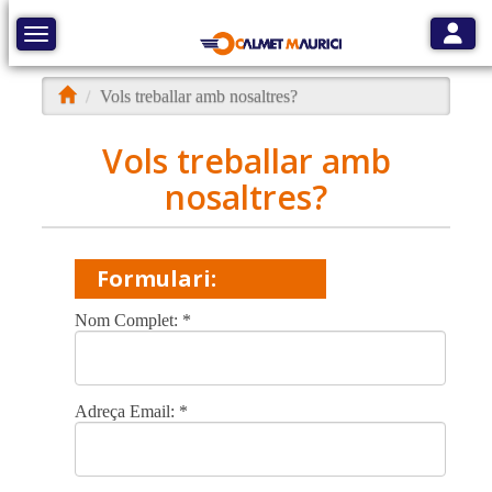
Toggle
Toggle navigation
Vols treballar amb nosaltres?
Vols treballar amb
nosaltres?
Formulari:
Nom Complet:
*
Adreça Email:
*