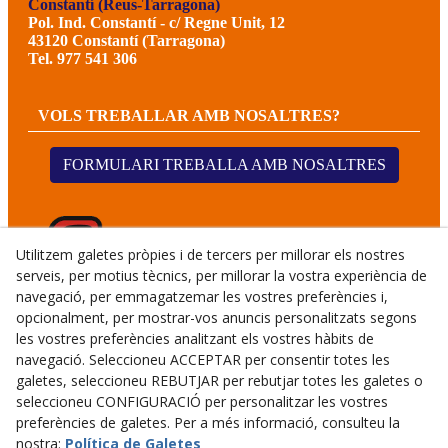
Constantí (Reus-Tarragona)
Pol. Ind. Constantí - c/ Regne Unit, 12
43120 Constantí (Tarragona)
Tel. 977 541 306
VOLS TREBALLAR AMB NOSALTRES?
FORMULARI TREBALLA AMB NOSALTRES
Utilitzem galetes pròpies i de tercers per millorar els nostres
serveis, per motius tècnics, per millorar la vostra experiència de
navegació, per emmagatzemar les vostres preferències i,
opcionalment, per mostrar-vos anuncis personalitzats segons
les vostres preferències analitzant els vostres hàbits de
navegació. Seleccioneu ACCEPTAR per consentir totes les
galetes, seleccioneu REBUTJAR per rebutjar totes les galetes o
seleccioneu CONFIGURACIÓ per personalitzar les vostres
preferències de galetes. Per a més informació, consulteu la
© 08/2026 CALMET GERMANS TALLERS I SERVEIS, S.L.U.
nostra:
Política de Galetes
- Tots els drets reservats.