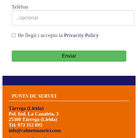
Telèfon
He llegit i accepto la
Privacity Policy
Enviar
PUNTS DE SERVEI
Tàrrega (Lleida)
Pol. Ind. La Canaleta, 3
25300 Tàrrega (Lleida)
Tel. 973 312 093
info@calmetmaurici.com