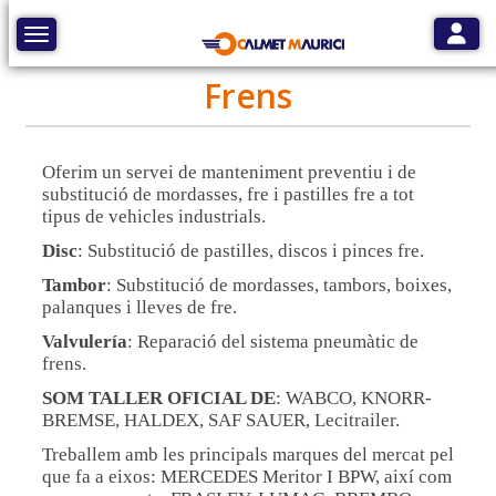
Toggle
Toggle navigation
Frens
Oferim un servei de manteniment preventiu i de
substitució de mordasses, fre i pastilles fre a tot
tipus de vehicles industrials.
Disc
: Substitució de pastilles, discos i pinces fre.
Tambor
: Substitució de mordasses, tambors, boixes,
palanques i lleves de fre.
Valvulería
: Reparació del sistema pneumàtic de
frens.
SOM TALLER OFICIAL DE
: WABCO, KNORR-
BREMSE, HALDEX, SAF SAUER, Lecitrailer.
Treballem amb les principals marques del mercat pel
que fa a eixos: MERCEDES Meritor I BPW, així com