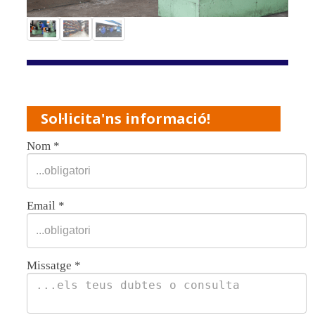
Sol·licita'ns informació!
Nom
*
Email
*
Missatge
*