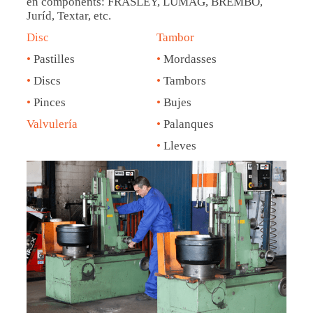
en components: FRASLEY, LUMAG, BREMBO,
Juríd, Textar, etc.
Disc
Tambor
•
Pastilles
•
Mordasses
•
Discs
•
Tambors
•
Pinces
•
Bujes
Valvulería
•
Palanques
•
Lleves