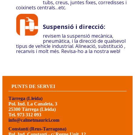
tubs, creus, juntes fixes, corredisses i
coixinets centrals…etc.
Suspensió i direcció:
revisem la suspensió mecànica,
pneumàtica, i la direcció de qualsevol
tipus de vehicle industrial. Alineació, substitució ,
recanvis i molt més. Revisa-ho a la nostra web!
PUNTS DE SERVEI
Tàrrega (Lleida)
Pol. Ind. La Canaleta, 3
25300 Tàrrega (Lleida)
Tel. 973 312 093
info@calmetmaurici.com
Constantí (Reus-Tarragona)
Pol. Ind. Constantí - c/ Regne Unit, 12