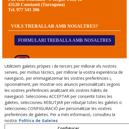
43120 Constantí (Tarragona)
Tel. 977 541 306
VOLS TREBALLAR AMB NOSALTRES?
FORMULARI TREBALLA AMB NOSALTRES
Utilitzem galetes pròpies i de tercers per millorar els nostres
serveis, per motius tècnics, per millorar la vostra experiència de
navegació, per emmagatzemar les vostres preferències i,
opcionalment, per mostrar-vos anuncis personalitzats segons
les vostres preferències analitzant els vostres hàbits de
navegació. Seleccioneu ACCEPTAR per consentir totes les
galetes, seleccioneu REBUTJAR per rebutjar totes les galetes o
seleccioneu CONFIGURACIÓ per personalitzar les vostres
preferències de galetes. Per a més informació, consulteu la
© 08/2026 CALMET GERMANS TALLERS I SERVEIS, S.L.U.
nostra:
Política de Galetes
- Tots els drets reservats.
Configurar