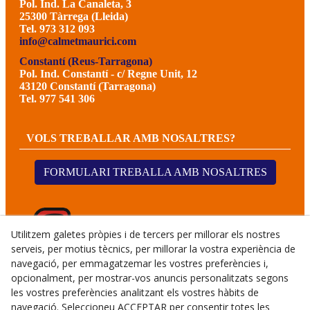
Pol. Ind. La Canaleta, 3
25300 Tàrrega (Lleida)
Tel. 973 312 093
info@calmetmaurici.com
Constantí (Reus-Tarragona)
Pol. Ind. Constantí - c/ Regne Unit, 12
43120 Constantí (Tarragona)
Tel. 977 541 306
VOLS TREBALLAR AMB NOSALTRES?
FORMULARI TREBALLA AMB NOSALTRES
Utilitzem galetes pròpies i de tercers per millorar els nostres
serveis, per motius tècnics, per millorar la vostra experiència de
navegació, per emmagatzemar les vostres preferències i,
opcionalment, per mostrar-vos anuncis personalitzats segons
les vostres preferències analitzant els vostres hàbits de
navegació. Seleccioneu ACCEPTAR per consentir totes les