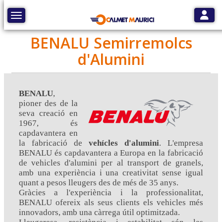
Toggle
Toggle navigation
BENALU Semirremolcs
d'Alumini
BENALU
,
pioner des de la
seva creació en
1967, és
capdavantera en
la fabricació de
vehícles d'alumini
. L'empresa
BENALU és capdavantera a Europa en la fabricació
de vehicles d'alumini per al transport de granels,
amb una experiència i una creativitat sense igual
quant a pesos lleugers des de més de 35 anys.
Gràcies a l'experiència i la professionalitat,
BENALU ofereix als seus clients els vehicles més
innovadors, amb una càrrega útil optimitzada.