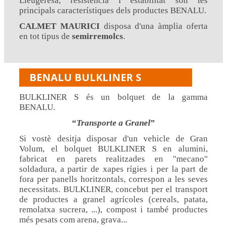
Lleugeresa, resistència i estabilitat són les
principals característiques dels productes BENALU.
CALMET MAURICI
disposa d'una àmplia oferta
en tot tipus de
semirremolcs
.
BENALU BULKLINER S
BULKLINER S és un bolquet de la gamma
BENALU.
Transporte a Granel
Si vostè desitja disposar d'un vehicle de Gran
Volum, el bolquet BULKLINER S en alumini,
fabricat en parets realitzades en "mecano"
soldadura, a partir de xapes rígies i per la part de
fora per panells horitzontals, correspon a les seves
necessitats. BULKLINER, concebut per el transport
de productes a granel agrícoles (cereals, patata,
remolatxa sucrera, ...), compost i també productes
més pesats com arena, grava...